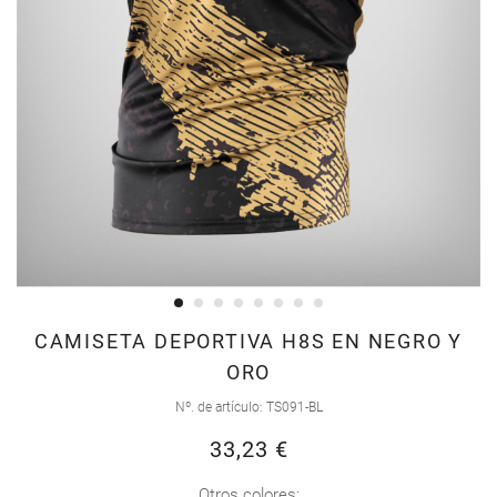
Saltar
CAMISETA DEPORTIVA H8S EN NEGRO Y
al
ORO
comienzo
Nº. de artículo
TS091-BL
de
la
33,23 €
galería
Otros colores: