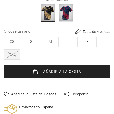
de
imágenes
choose tamaño
Tabla de Medidas
XS
S
M
L
XL
XXL
AÑADIR
A LA CESTA
Añadir a la Lista de Deseos
Compartir
Enviamos to
España
.