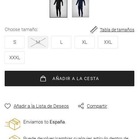
de
imágenes
choose tamaño
Tabla de tamaños
S
M
L
XL
XXL
XXXL
AÑADIR
A LA CESTA
Añadir a la Lista de Deseos
Compartir
Enviamos to
España
.
Puede devolver/cambiar cualquier artículo dentro de