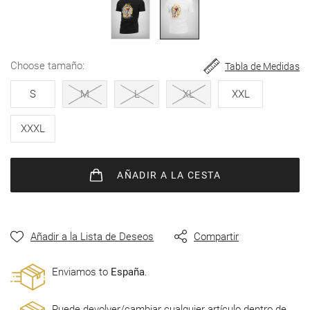
de
imágenes
choose tamaño
Tabla de Medidas
S
M
L
XL
XXL
XXXL
AÑADIR
A LA CESTA
Añadir a la Lista de Deseos
Compartir
Enviamos to
España
.
Puede devolver/cambiar cualquier artículo dentro de