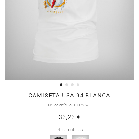
Saltar
CAMISETA USA 94 BLANCA
al
Nº. de artículo
TS079-WH
comienzo
33,23 €
de
la
Otros colores:
galería