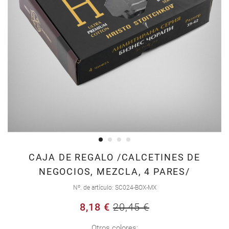
Saltar
CAJA DE REGALO /CALCETINES DE
al
NEGOCIOS, MEZCLA, 4 PARES/
comienzo
Nº. de artículo
SC024-BOX-MX
de
la
8,18 €
20,45 €
galería
Otros colores: