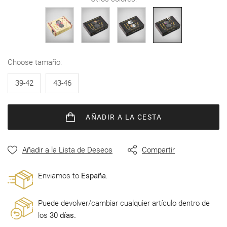
de
imágenes
choose tamaño
39-42
43-46
AÑADIR
A LA CESTA
Añadir a la Lista de Deseos
Compartir
Enviamos to
España
.
Puede devolver/cambiar cualquier artículo dentro de
los
30 días.