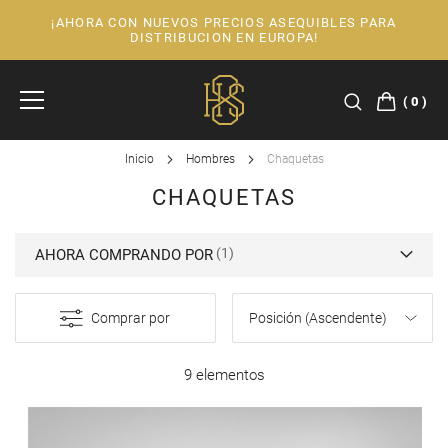
¡AHORA CON NUEVOS PRECIOS ASEQUIBLES PARA
Ir
DISTRIBUCION EN EUROPA!
al
contenido
0
Inicio
Hombres
Chaquetas
CHAQUETAS
AHORA COMPRANDO POR
Comprar por
9 elementos