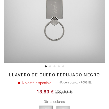
Saltar
LLAVERO DE CUERO REPUJADO NEGRO
al
No está disponible
Nº. de artículo
KR003-BL
comienzo
13,80 €
23,00 €
de
la
Otros colores:
galería