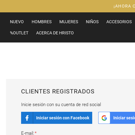
Ir
¡AHORA 
al
contenido
NUEVO
HOMBRES
MUJERES
NIÑOS
ACCESORIOS
%OUTLET
ACERCA DE HRISTO
CLIENTES REGISTRADOS
Inicie sesión con su cuenta de red social
Iniciar sesión con Facebook
Iniciar ses
E-mail