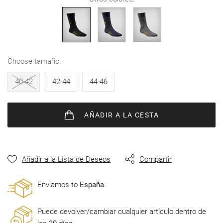
de
imágenes
choose tamaño
40-42
42-44
44-46
AÑADIR
A LA CESTA
Añadir a la Lista de Deseos
Compartir
Enviamos to
España
.
Puede devolver/cambiar cualquier artículo dentro de