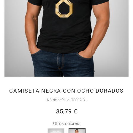
Saltar
CAMISETA NEGRA CON OCHO DORADOS
al
Nº. de artículo
TS092-BL
comienzo
35,79 €
de
la
Otros colores:
galería
de