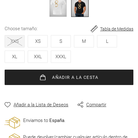
imágenes
choose tamaño
Tabla de Medidas
XXS
XS
S
M
L
XL
XXL
XXXL
AÑADIR
A LA CESTA
Añadir a la Lista de Deseos
Compartir
Enviamos to
España
.
Puede devolver/cambiar cualquier artículo dentro de