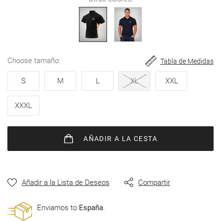
de
imágenes
choose tamaño
Tabla de Medidas
S
M
L
XL
XXL
XXXL
AÑADIR
A LA CESTA
Añadir a la Lista de Deseos
Compartir
Enviamos to
España
.