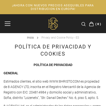
¡AHORA CON NUEVOS PRECIOS ASEQUIBLES PARA
Ir
DISTRIBUCION EN EUROPA!
al
contenido
0
Inicio
Privacy and Cookie Policy - ES
POLÍTICA DE PRIVACIDAD Y
COOKIES
POLÍTICA DE PRIVACIDAD
GENERAL
Estimados clientes, el sitio web WWW.8HRISTO.COM es propiedad
de 8 AGENCY LTD, inscrita en el Registro Mercantil de la Agencia de
Registro con EIC: 204814984 y domicilio social y administrativo,
Sofia, distrito "Lozenets", "Str. Danail Dechev" No. 6, piso 5, apto. 5.