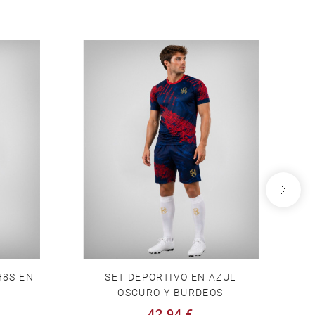
H8S EN
SET DEPORTIVO EN AZUL
C
OSCURO Y BURDEOS
42,94 €