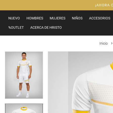
Ir
¡AHORA 
al
contenido
NUEVO
HOMBRES
MUJERES
NIÑOS
ACCESORIOS
%OUTLET
ACERCA DE HRISTO
Inicio
Saltar
al
final
de
la
galería
de
imágenes