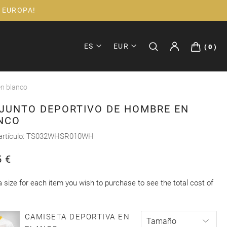
 EUROPA!
ES
EUR
0
en blanco
JUNTO DEPORTIVO DE HOMBRE EN
NCO
artículo
TS032WHSR010WH
5 €
a size for each item you wish to purchase to see the total cost of
CAMISETA DEPORTIVA EN