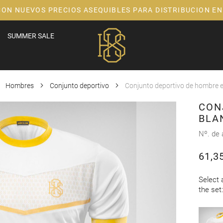
CON NUEVOS PRECIOS ASEQUIBLES PARA DISTRIBUCION EN
SUMMER SALE
Hombres
Conjunto deportivo
Conjunto deportivo de hombre 
CON
BLA
Nº. de 
61,3
Select 
the set: