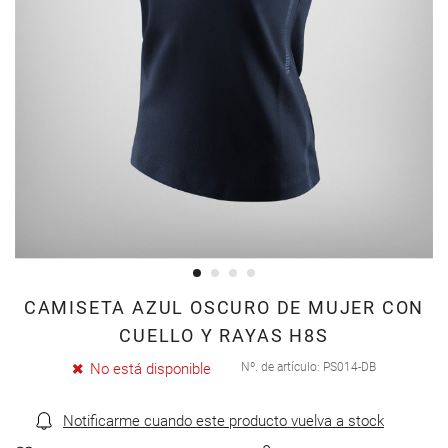
Saltar
CAMISETA AZUL OSCURO DE MUJER CON
al
CUELLO Y RAYAS H8S
comienzo
No está disponible
Nº. de artículo
PS014-DB
de
la
Notificarme cuando este producto vuelva a stock
galería