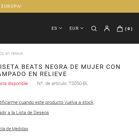
 EUROPA!
ES
EUR
0
o en relieve
ISETA BEATS NEGRA DE MUJER CON
AMPADO EN RELIEVE
stá disponible
Nº. de artículo
TS050-BL
tificarme cuando este producto vuelva a stock
dir a la Lista de Deseos
bla de Medidas