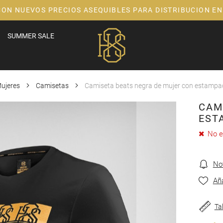
CON NUEVOS PRECIOS ASEQUIBLES PARA DISTRIBUCION EN
SUMMER SALE
ujeres
Camisetas
Camiseta beats negra de mujer con estampad
CAM
EST
No e
No
Aña
Ta