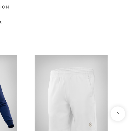
НО И
в.