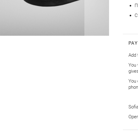
П
С
PAY
Add 
You 
give
You 
phon
Sofia
Оpen