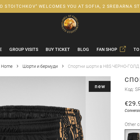
TO STOITCHKOV" WELCOMES YOU AT SOFIA, 2 SREBARNA ST
E
GROUP VISITS
BUY TICKET
BLOG
FAN SHOP
TO
Home
Шорти и бермуди
Спортни шорти в H8S ЧЕРНО-ГОЛД
СПО
new
Код
SR
€29.
Conversi
Other c