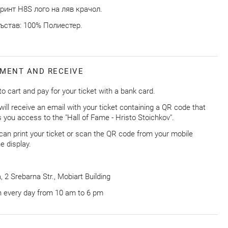
ринт H8S лого на ляв крачол.
ъстав: 100% Полиестер.
MENT AND RECEIVE
to cart and pay for your ticket with a bank card.
will receive an email with your ticket containing a QR code that
s you access to the "Hall of Fame - Hristo Stoichkov".
can print your ticket or scan the QR code from your mobile
e display.
, 2 Srebarna Str., Mobiart Building
 every day from 10 am to 6 pm