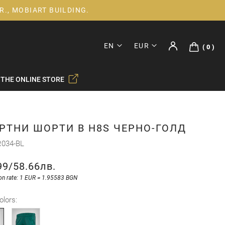
R., MOBIART BUILDING.
EN
EUR
0
 THE ONLINE STORE
РТНИ ШОРТИ В H8S ЧЕРНО-ГОЛД
034-BL
99
/
58.66лв.
on rate: 1 EUR = 1.95583 BGN
olors: