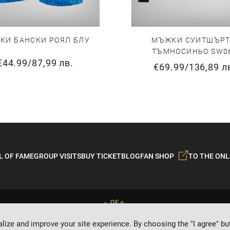
КИ БАНСКИ РОЯЛ БЛУ
МЪЖКИ СУИТШЪРТ
ТЪМНОСИНЬО SW0
€44.99
/
87,99 лв.
€69.99
/
136,89 л
L OF FAME
GROUP VISITS
BUY TICKET
BLOG
FAN SHOP
TO THE ONL
ize and improve your site experience. By choosing the "I agree" bu