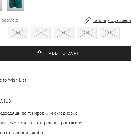
e размер
Таблица с размери
M
L
XL
XXL
XXXL
ADD
TO CART
 to Wish List
AILS
одходящи за тенировки и ежедневие.
ластичен колан с вътрешно пристягане.
ва странични джоба.