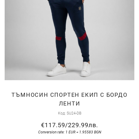
Skip
ТЪМНОСИН СПОРТЕН ЕКИП С БОРДО
to
ЛЕНТИ
the
Код
SU24-DB
beginning
of
€117.59
/
229.99лв.
the
Conversion rate: 1 EUR = 1.95583 BGN
images