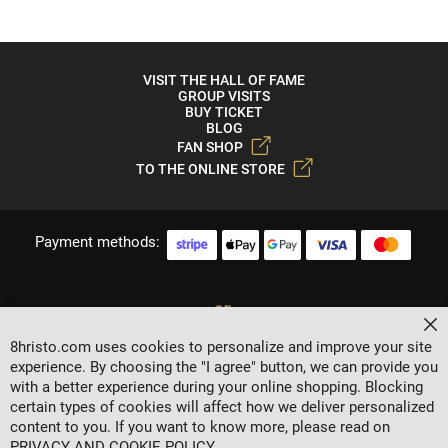
VISIT THE HALL OF FAME
GROUP VISITS
BUY TICKET
BLOG
FAN SHOP
TO THE ONLINE STORE
Payment methods:
Cl
8hristo.com uses cookies to personalize and improve your site
experience. By choosing the "I agree" button, we can provide you
with a better experience during your online shopping. Blocking
certain types of cookies will affect how we deliver personalized
content to you. If you want to know more, please read on
2024 © 8 AGENCY
PRIVACY AND COOKIE POLICY