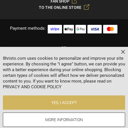
FAN SHOP
TO THE ONLINE STORE
Payment methods:
Cl
8hristo.com uses cookies to personalize and improve your site
experience. By choosing the "I agree" button, we can provide you
with a better experience during your online shopping. Blocking
certain types of cookies will affect how we deliver personalized
content to you. If you want to know more, please read on
2024 © 8 AGENCY
PRIVACY AND COOKIE POLICY
Privacy policy
General Terms
YES, I ACCEPT
Contacts
MORE INFORMATION
Online store by