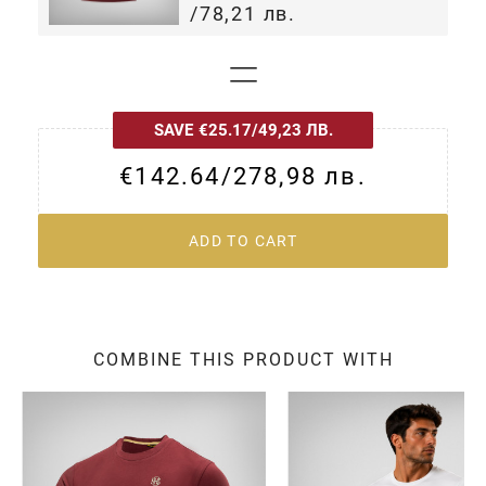
/
78,21 лв.
=
SAVE
€25.17
/
49,23 ЛВ.
€142.64
/
278,98 лв.
ADD TO CART
COMBINE THIS PRODUCT WITH