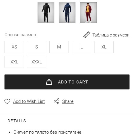
images
gallery
choose размер
Таблица с размери
XS
S
M
L
XL
XXL
XXXL
ADD
TO CART
Add to Wish List
Share
DETAILS
Силует по тялото без пристягане.