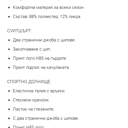
Комфортна материя за всеки сезон.
Състав: 88% полиестер, 12% ликра.
СУИТШЪРТ:
Два странични джоба с ципове.
Закопчаване с цип.
Принт лого H8S на гърдите.
Принт подпис на качулаката.
СПОРТНО ДОЛНИЩЕ:
Еластична талия с връзки.
Стеснени крачоли.
Ластик на глезените.
С два странични джоба с ципове.
Принт H8S лого.