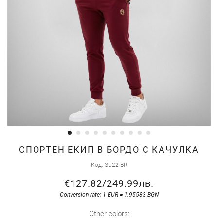
Skip
СПОРТЕН ЕКИП В БОРДО С КАЧУЛКА
to
Код
SU22-BR
the
€127.82
/
249.99лв.
beginning
of
Conversion rate: 1 EUR = 1.95583 BGN
the
Other colors: