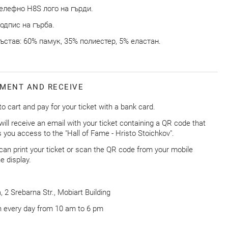
елефно H8S лого на гърди.
одпис на гърба.
ъстав: 60% памук, 35% полиестер, 5% еластан.
MENT AND RECEIVE
to cart and pay for your ticket with a bank card.
will receive an email with your ticket containing a QR code that
s you access to the "Hall of Fame - Hristo Stoichkov".
can print your ticket or scan the QR code from your mobile
e display.
, 2 Srebarna Str., Mobiart Building
 every day from 10 am to 6 pm