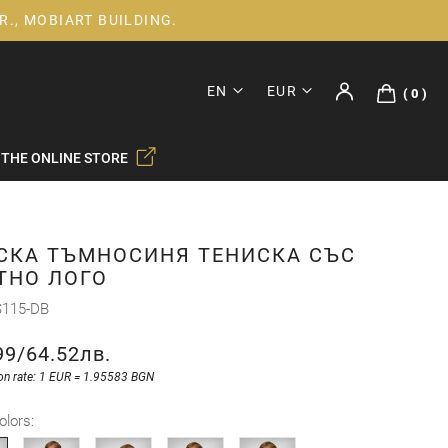
R., MOBIART BUILDING.
EN
EUR
0
 THE ONLINE STORE
СКА ТЪМНОСИНЯ ТЕНИСКА СЪС
ТНО ЛОГО
115-DB
99
/
64.52лв.
on rate: 1 EUR = 1.95583 BGN
olors: