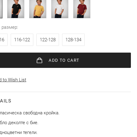
e размер
16
116-122
122-128
128-134
ADD
TO CART
 to Wish List
AILS
ласическа свободна кройка.
бло деколте с бие.
дноцветни тегели.