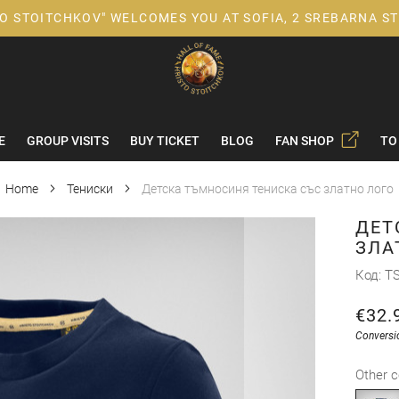
TO STOITCHKOV" WELCOMES YOU AT SOFIA, 2 SREBARNA ST
E
GROUP VISITS
BUY TICKET
BLOG
FAN SHOP
TO
Home
Тениски
Детска тъмносиня тениска със златно лого
ДЕТ
ЗЛА
Код
TS
€32.
Conversi
Other c