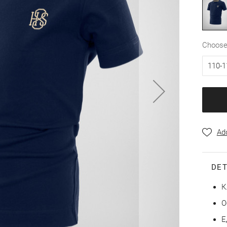
choos
110-1
Add
DET
К
О
Е