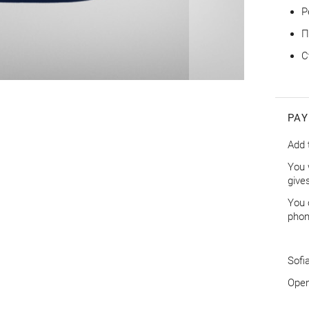
Р
П
С
PAY
Add 
You 
give
You 
phon
Sofia
Оpen