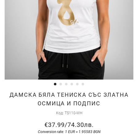
Skip
ДАМСКА БЯЛА ТЕНИСКА СЪС ЗЛАТНА
to
ОСМИЦА И ПОДПИС
the
Код
TS110-WH
beginning
of
€37.99
/
74.30лв.
the
Conversion rate: 1 EUR = 1.95583 BGN