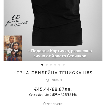
Skip
ЧЕРНА ЮБИЛЕЙНА ТЕНИСКА H8S
to
Код
TS105-BL
the
€45.44
/
88.87лв.
beginning
of
Conversion rate: 1 EUR = 1.95583 BGN
the
Other colors: