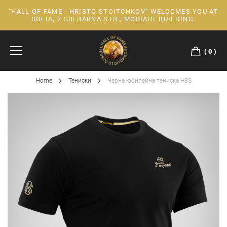
"HALL OF FAME - HRISTO STOITCHKOV" WELCOMES YOU AT
Skip
SOFIA, 2 SREBARNA STR., MOBIART BUILDING.
to
Content
0
Home
Тениски
Черна юбилейна тениска H8S
Skip
to
the
end
of
the
images
gallery