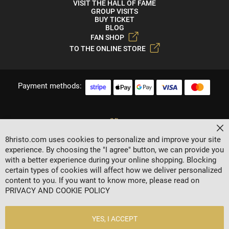
VISIT THE HALL OF FAME
GROUP VISITS
BUY TICKET
BLOG
FAN SHOP
TO THE ONLINE STORE
Payment methods:
Cl
8hristo.com uses cookies to personalize and improve your site
experience. By choosing the "I agree" button, we can provide you
with a better experience during your online shopping. Blocking
certain types of cookies will affect how we deliver personalized
content to you. If you want to know more, please read on
2024 © 8 AGENCY
PRIVACY AND COOKIE POLICY
Privacy policy
General Terms
YES, I ACCEPT
Contacts