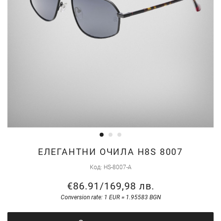
Skip
ЕЛЕГАНТНИ ОЧИЛА H8S 8007
to
Код
HS-8007-A
the
€86.91
/
169,98 лв.
beginning
of
Conversion rate: 1 EUR = 1.95583 BGN
the