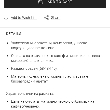
images
ADD
TO CART
gallery
Add to Wish List
Share
DETAILS
Универсални, олекотени, комфортни, унисекс -
подходящи за всяко лице.
Очилата са в комплект с калъф и висококачествена
микрофибърна кърпичка.
Размер: среден (58-18-140).
Материал: олекотена стомана, пластмасата е
биоразградим ацетат.
Характеристики на рамката:
Цвят на очилата: матирано черно с отблясъци на
кафяво/червено.