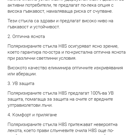
активни потребители, те предлагат по-лека опция с
висока гъвкавост, намаляваща риска от счупване.
Тези стъкла са здрави и предлагат високо ниво на
гъвкавост и устойчивост.
2. Оптична яснота
Поляризираните стъкла H8S осигуряват ясно зрение,
което гарантира по-остра и по-кристална оптична яснота
при различни светлинни условия.
Високото качество елиминира оптичните изкривявания
или аберации.
3. УВ защита
Поляризираните стъкла H8S предлагат 100%-ва УВ
защита, помагаща за защита на очите от вредните
ултравиолетови лъчи.
4. Комфорт и прилягане
Поляризираните стъкла H8S притежават невероятна
лекота, което прави слънчевите очила H8S още по-