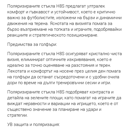
Поляризираните стъкла H8S предлагат ултралек
комфорт и гъвкавост и устойчивост, което е критично
важно за футболистите, изложени на бързи и динамични
движения на терена. Яснотата на визията помага за
бързо възприемане на топката и играчите, подобрявайки
реакциите и стратегическото позициониране.
Предимства за голфъри:
Поляризираните стъкла H8S осигуряват кристално чиста
визия, елиминират оптичните изкривявания, което е
идеално за точно оценяване на разстояния и терен.
Лекотата и комфортът на носене през целия ден помага
на голфъри да останат съсредоточени и с удобни очила
дори по време на дълги тренировъчни сесии и игри.
Поляризираните стъкла H8S подобряват контраста и
детайла на зелените площи, като помагат на играчите да
виждат неравности и вариации на игрището, което е от
съществено значение за планиране на удари и
стратегии.
УВ защита и поляризация: