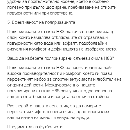
удобни за продължително носене, което е особено
полезно при дълго шофиране, пребиваване на открити
повърхности или при спортуване.
5. Ефективност на поляризацията
Поляризираните стъкла H8S включват поляризиращ
слой, който намалява отблясъците от отразяващи
повърхности като вода или асфалт, подобрявайки
визуалния комфорт и дефиницията на изображението.
Защо да изберете поляризирани слъчеви очила H8S?
Поляризираните стъкла H8S са проектирани за най-
висока производителност и комфорт, което ги прави
перфектният избор за спортни ентусиасти и любители на
открити дейности. Междувременно, нашите
поляризирани стъкла H8S осигуряват здравословна
защита от отблясъци и защита на отлична стойност.
Разгледайте нашата селекция, за да намерите
перфектния чифт слънчеви очила, адаптирани към
вашия начин на живот и визуални нужди.
Предимства за футболисти: