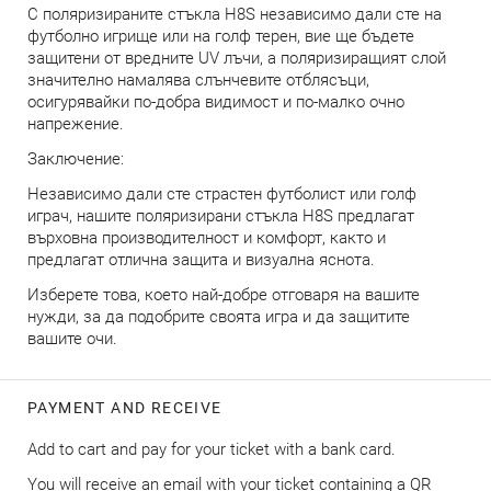
С поляризираните стъкла H8S независимо дали сте на
футболно игрище или на голф терен, вие ще бъдете
защитени от вредните UV лъчи, а поляризиращият слой
значително намалява слънчевите отблясъци,
осигурявайки по-добра видимост и по-малко очно
напрежение.
Заключение:
Независимо дали сте страстен футболист или голф
играч, нашите поляризирани стъкла H8S предлагат
върховна производителност и комфорт, както и
предлагат отлична защита и визуална яснота.
Изберете това, което най-добре отговаря на вашите
нужди, за да подобрите своята игра и да защитите
вашите очи.
PAYMENT AND RECEIVE
Add to cart and pay for your ticket with a bank card.
You will receive an email with your ticket containing a QR