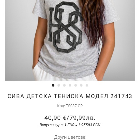
Преминете
СИВА ДЕТСКА ТЕНИСКА МОДЕЛ 241743
към
Код
TS087-GR
началото
40,90 €
/
79,99лв.
на
галерия
Валутен курс: 1 EUR = 1.95583 BGN
със
Други цветове: