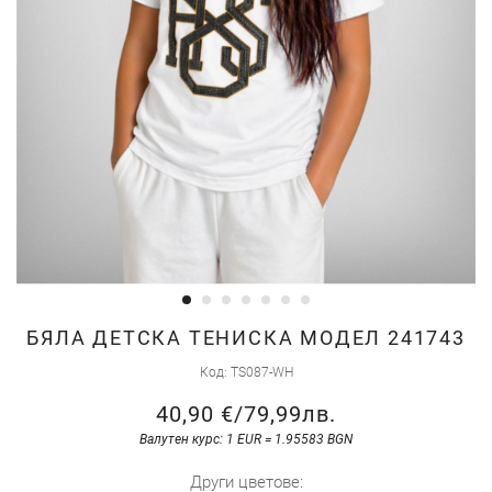
Преминете
БЯЛА ДЕТСКА ТЕНИСКА МОДЕЛ 241743
към
Код
TS087-WH
началото
40,90 €
/
79,99лв.
на
галерия
Валутен курс: 1 EUR = 1.95583 BGN
със
Други цветове: