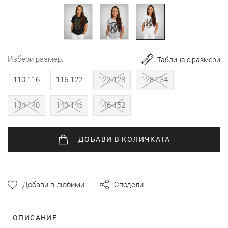
снимки
избери размер
Таблица с размери
110-116
116-122
122-128
128-134
134-140
140-146
146-152
ДОБАВИ
В КОЛИЧКАТА
Добави в любими
Сподели
ОПИСАНИЕ