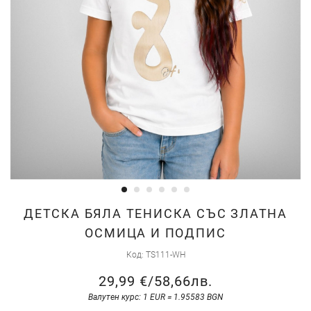
Преминете
ДЕТСКА БЯЛА ТЕНИСКА СЪС ЗЛАТНА
към
ОСМИЦА И ПОДПИС
началото
Код
TS111-WH
на
галерия
29,99 €
/
58,66лв.
със
Валутен курс: 1 EUR = 1.95583 BGN