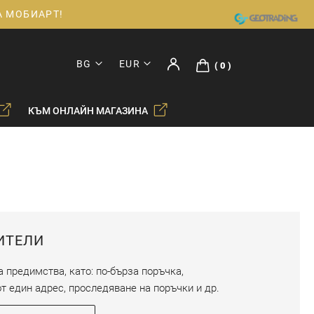
ДА МОБИАРТ!
BG
EUR
0
КЪМ ОНЛАЙН МАГАЗИНА
ИТЕЛИ
 предимства, като: по-бърза поръчка,
т един адрес, проследяване на поръчки и др.