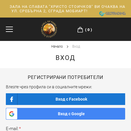
ЗАЛА НА СЛАВАТА "ХРИСТО СТОИЧКОВ" ВИ ОЧАКВА НА
Прескачане
УЛ. СРЕБЪРНА 2, СГРАДА МОБИАРТ!
към
съдържанието
0
Начало
Вход
ВХОД
РЕГИСТРИРАНИ ПОТРЕБИТЕЛИ
Влезте чрез профила си в социалните мрежи:
Вход с Facebook
Вход с Google
E-mail