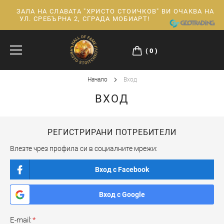
ЗАЛА НА СЛАВАТА "ХРИСТО СТОИЧКОВ" ВИ ОЧАКВА НА
Прескачане
УЛ. СРЕБЪРНА 2, СГРАДА МОБИАРТ!
към
съдържанието
0
Начало
Вход
ВХОД
РЕГИСТРИРАНИ ПОТРЕБИТЕЛИ
Влезте чрез профила си в социалните мрежи:
Вход с Facebook
Вход с Google
E-mail