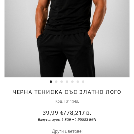
Преминете
ЧЕРНА ТЕНИСКА СЪС ЗЛАТНО ЛОГО
към
Код
TS113-BL
началото
39,99 €
/
78,21лв.
на
галерия
Валутен курс: 1 EUR = 1.95583 BGN
със
Други цветове: