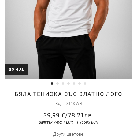
до 4XL
Преминете
БЯЛА ТЕНИСКА СЪС ЗЛАТНО ЛОГО
към
Код
TS113-WH
началото
39,99 €
/
78,21лв.
на
галерия
Валутен курс: 1 EUR = 1.95583 BGN
със
Други цветове: