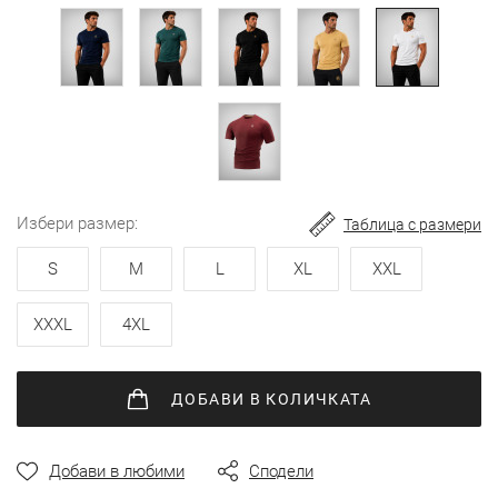
снимки
избери размер
Таблица с размери
S
M
L
XL
XXL
XXXL
4XL
ДОБАВИ
В КОЛИЧКАТА
Добави в любими
Сподели