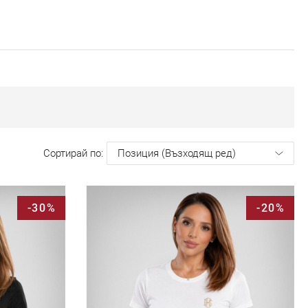
Сортирай по
-30%
-20%