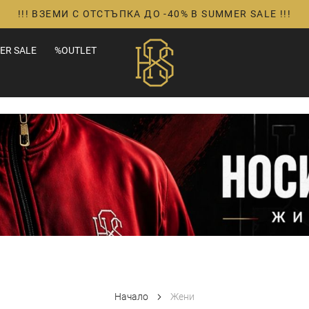
!!! ВЗЕМИ С ОТСТЪПКА ДО -40% В SUMMER SALE !!!
ER SALE
%OUTLET
Начало
Жени