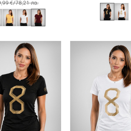
9,99 €
/
78,21 лв.