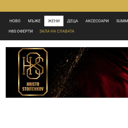
Прескачане
към
съдържанието
НОВО
МЪЖЕ
ЖЕНИ
ДЕЦА
АКСЕСОАРИ
SUMM
H8S ОФЕРТИ
ЗАЛА НА СЛАВАТА