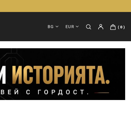
BG
EUR
0