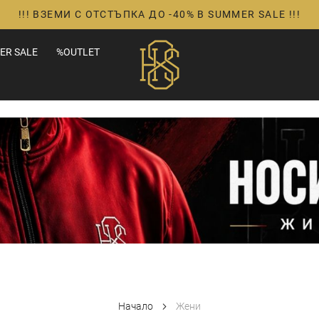
!!! ВЗЕМИ С ОТСТЪПКА ДО -40% В SUMMER SALE !!!
ER SALE
%OUTLET
Начало
Жени