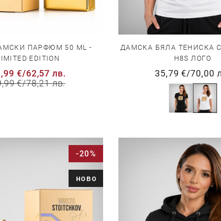
ДАМСКА БЯЛА ТЕНИСКА 
АМСКИ ПАРФЮМ 50 ML -
H8S ЛОГО
LIMITED EDITION
35,79 €
/
70,00 
,99 €
/
62,57 лв.
9,99 €
/
78,21 лв.
-20%
ново