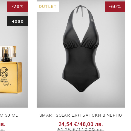
-20%
-60%
OUTLET
ново
М 50 ML
SMART SOLAR ЦЯЛ БАНСКИ В ЧЕРНО
лв.
24,54 €
/
48,00 лв.
лв.
61,35 €
/
119,99 лв.