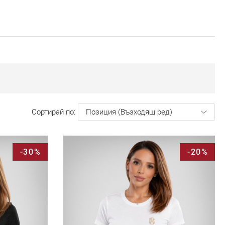
Сортирай по
-30%
-20%