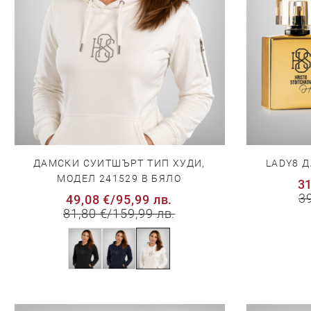
ДАМСКИ СУИТШЪРТ ТИП ХУДИ,
LADY8 
МОДЕЛ 241529 В БЯЛО
31
3
49,08 €
/
95,99 лв.
81,80 €
/
159,99 лв.