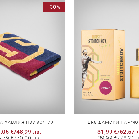
-30%
 ХАВЛИЯ H8S 80/170
HER8 ДАМСКИ ПАРФЮ
,05 €
/
48,99 лв.
31,99 €
/
62,57 
5,79 €
/
70,00 лв.
39,99 €
/
78,21 