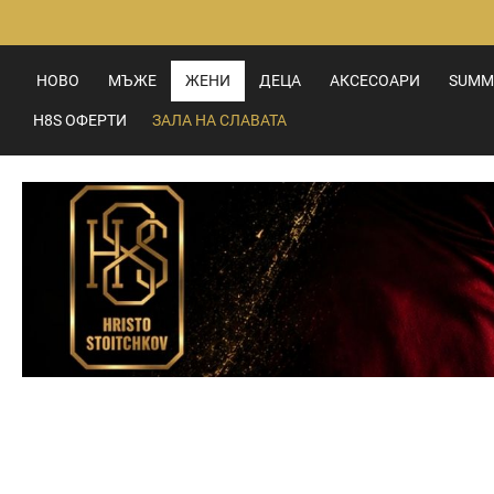
Прескачане
към
съдържанието
НОВО
МЪЖЕ
ЖЕНИ
ДЕЦА
АКСЕСОАРИ
SUMM
H8S ОФЕРТИ
ЗАЛА НА СЛАВАТА