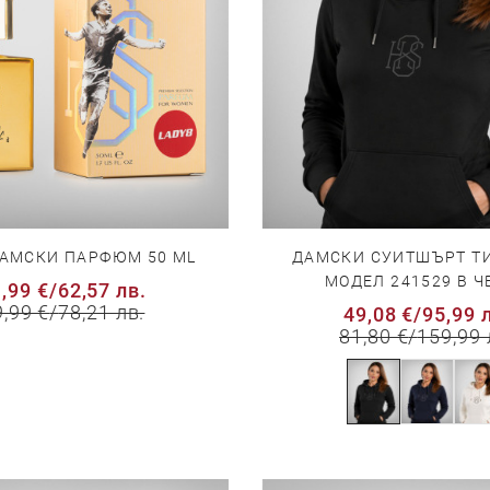
ДАМСКИ СУИТШЪРТ ТИ
ДАМСКИ ПАРФЮМ 50 ML
МОДЕЛ 241529 В Ч
,99 €
/
62,57 лв.
9,99 €
/
78,21 лв.
49,08 €
/
95,99 
81,80 €
/
159,99 