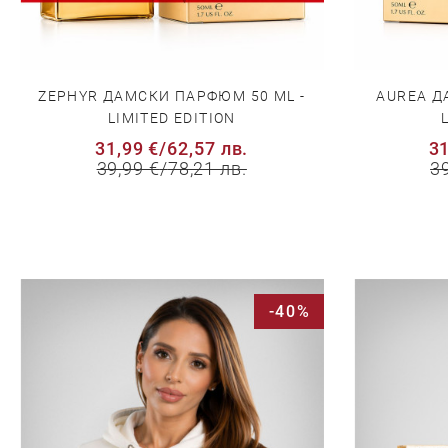
ZEPHYR ДАМСКИ ПАРФЮМ 50 ML -
AUREA Д
LIMITED EDITION
31,99 €
/
62,57 лв.
31
39,99 €
/
78,21 лв.
3
-40%