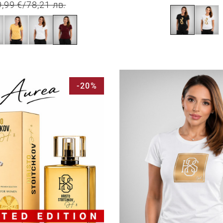
9,99 €
/
78,21 лв.
-20%