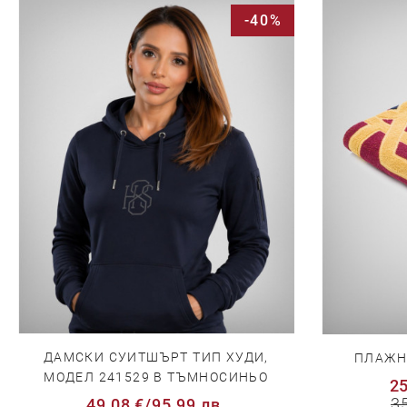
-40%
ДАМСКИ СУИТШЪРТ ТИП ХУДИ,
ПЛАЖНА
МОДЕЛ 241529 В ТЪМНОСИНЬО
25
3
49,08 €
/
95,99 лв.