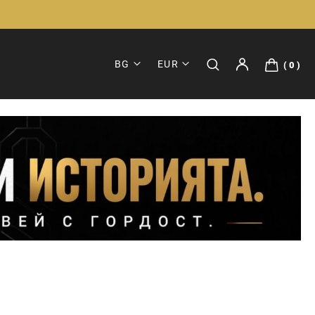
BG
EUR
0