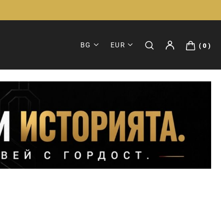
BG
EUR
0