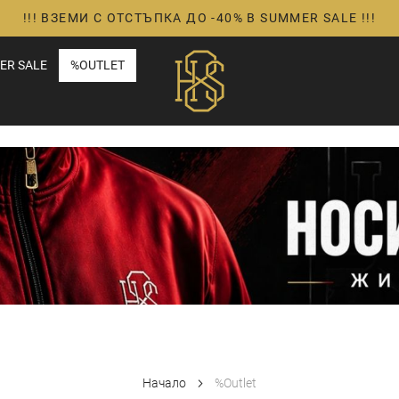
!!! ВЗЕМИ С ОТСТЪПКА ДО -40% В SUMMER SALE !!!
ER SALE
%OUTLET
Начало
%Outlet