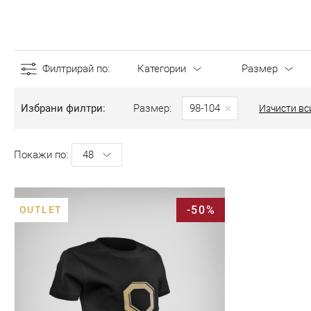
Филтрирай по
Категории
Размер
Избрани филтри
Размер
98-104
Изчисти вс
Покажи по
-50%
OUTLET