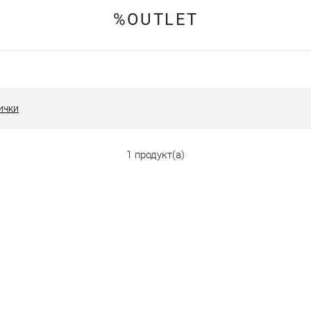
%OUTLET
ички
1 продукт(а)