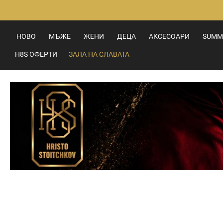
Прескачане
към
съдържанието
НОВО
МЪЖЕ
ЖЕНИ
ДЕЦА
АКСЕСОАРИ
SUMM
H8S ОФЕРТИ
ЗАЛА НА СЛАВАТА