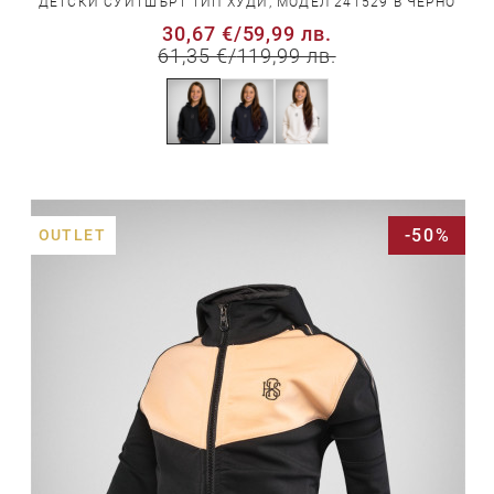
ДЕТСКИ СУИТШЪРТ ТИП ХУДИ, МОДЕЛ 241529 В ЧЕРНО
30,67 €
/
59,99 лв.
61,35 €
/
119,99 лв.
-50%
OUTLET