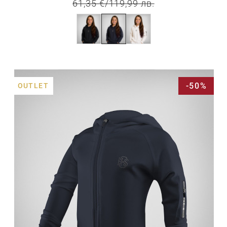
61,35 €
/
119,99 лв.
-50%
OUTLET