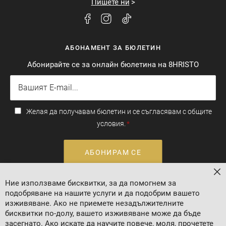
Пишете ни
АБОНАМЕНТ ЗА БЮЛЕТИН
Абонирайте се за онлайн бюлетина на 8HRISTO
Желая да получавам бюлетин и се съгласявам с общите
условия.
АБОНИРАМ СЕ
За
Ние използваме бисквитки, за да помогнем за
Валутен курс: 1 EUR = 1.95583 BGN
подобряване на нашите услуги и да подобрим вашето
изживяване. Ако не приемете незадължителните
бисквитки по-долу, вашето изживяване може да бъде
засегнато. Ако искате да научите повече, моля, прочетете