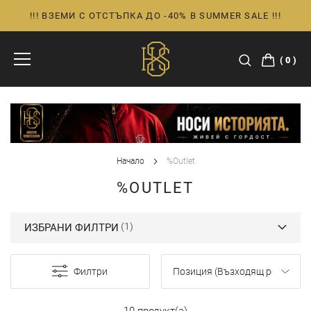
!!! ВЗЕМИ С ОТСТЪПКА ДО -40% В SUMMER SALE !!!
Прескачане
към
съдържанието
0
Начало
%Outlet
%OUTLET
ИЗБРАНИ ФИЛТРИ
Филтри
10 продукт(а)