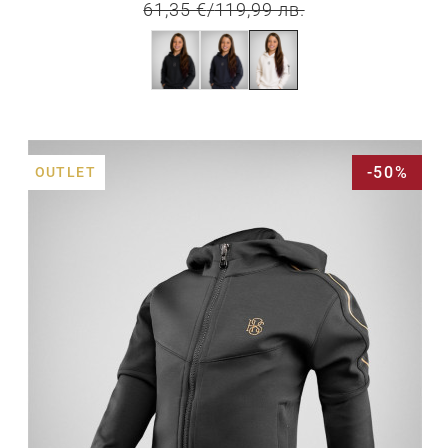
61,35 €
/
119,99 лв.
-50%
OUTLET