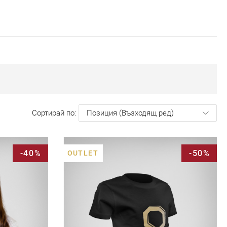
Сортирай по
-40%
-50%
OUTLET