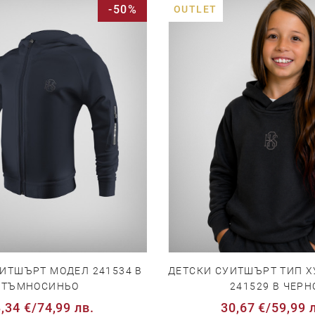
-50%
OUTLET
ИТШЪРТ МОДЕЛ 241534 В
ДЕТСКИ СУИТШЪРТ ТИП Х
ТЪМНОСИНЬО
241529 В ЧЕРН
,34 €
/
74,99 лв.
30,67 €
/
59,99 