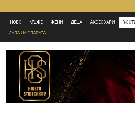
Прескачане
към
съдържанието
НОВО
МЪЖЕ
ЖЕНИ
ДЕЦА
АКСЕСОАРИ
%OUT
ЗАЛА НА СЛАВАТА