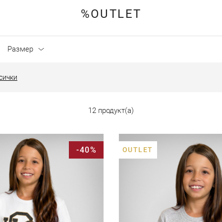
%OUTLET
Размер
сички
12 продукт(а)
-40%
OUTLET