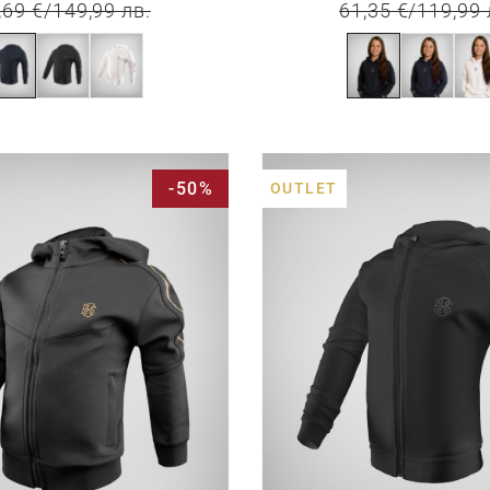
,69 €
/
149,99 лв.
61,35 €
/
119,99 
-50%
OUTLET