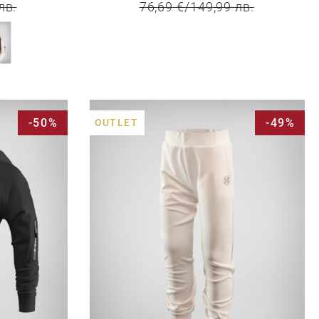
лв.
76,69 €
/
149,99 лв.
-50%
-49%
OUTLET