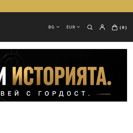
BG
EUR
0