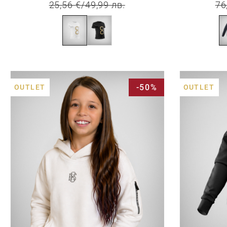
25,56 €
/
49,99 лв.
76
-50%
OUTLET
OUTLET