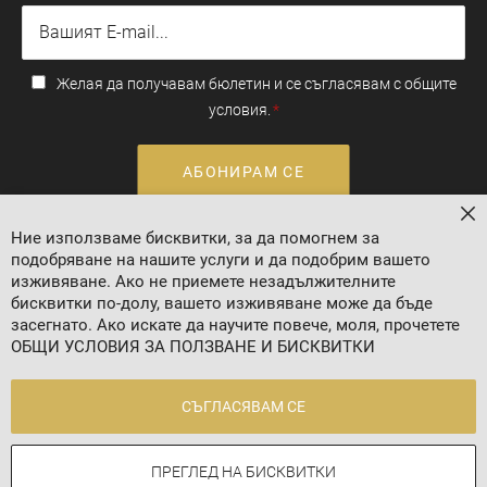
Желая да получавам бюлетин и се съгласявам с общите
условия.
АБОНИРАМ СЕ
За
Ние използваме бисквитки, за да помогнем за
Валутен курс: 1 EUR = 1.95583 BGN
подобряване на нашите услуги и да подобрим вашето
изживяване. Ако не приемете незадължителните
бисквитки по-долу, вашето изживяване може да бъде
засегнато. Ако искате да научите повече, моля, прочетете
ОБЩИ УСЛОВИЯ ЗА ПОЛЗВАНЕ И БИСКВИТКИ
СЪГЛАСЯВАМ СЕ
2024 © 8 AGENCY
ПРЕГЛЕД НА БИСКВИТКИ