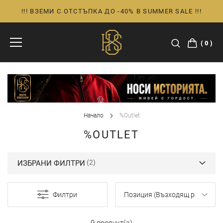
!!! ВЗЕМИ С ОТСТЪПКА ДО -40% В SUMMER SALE !!!
Прескачане
към
съдържанието
0
Начало
%Outlet
%OUTLET
ИЗБРАНИ ФИЛТРИ
Филтри
9 продукт(а)