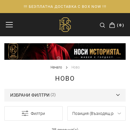
!!! БЕЗПЛАТНА ДОСТАВКА С BOX NOW !!!
Прескачане
към
съдържанието
0
Начало
Ново
НОВО
ИЗБРАНИ ФИЛТРИ
Филтри
38 продукт(а)