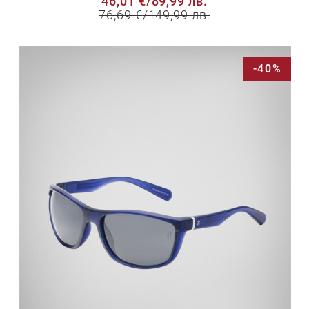
46,01 €
/
89,99 лв.
76,69 €
/
149,99 лв.
-40%