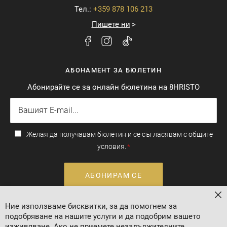
Тел.:
+359 878 106 213
Пишете ни
АБОНАМЕНТ ЗА БЮЛЕТИН
Абонирайте се за онлайн бюлетина на 8HRISTO
Желая да получавам бюлетин и се съгласявам с общите
условия.
АБОНИРАМ СЕ
За
Ние използваме бисквитки, за да помогнем за
Валутен курс: 1 EUR = 1.95583 BGN
подобряване на нашите услуги и да подобрим вашето
изживяване. Ако не приемете незадължителните