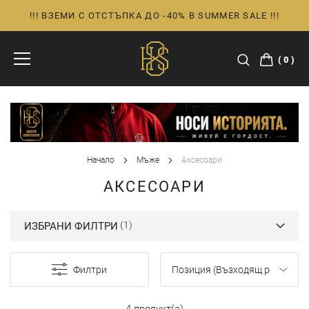
!!! ВЗЕМИ С ОТСТЪПКА ДО -40% В SUMMER SALE !!!
Прескачане
към
съдържанието
0
Начало
Мъже
Аксесоари
АКСЕСОАРИ
ИЗБРАНИ ФИЛТРИ
Филтри
4 продукт(а)