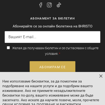
АБОНАМЕНТ ЗА БЮЛЕТИН
Абонирайте се за онлайн бюлетина на 8HRISTO
Желая да получавам бюлетин и се съгласявам с общите
условия.
АБОНИРАМ СЕ
Ние използваме бисквитки, за да помогнем за
Валутен курс: 1 EUR = 1.95583 BGN
подобряване на нашите услуги и да подобрим вашето
изживяване. Ако не приемете незадължителните
бисквитки по-долу, вашето изживяване може да бъде
засегнато. Ако искате да научите повече, моля, прочетете
ОБЩИ УСЛОВИЯ ЗА ПОЛЗВАНЕ И БИСКВИТКИ