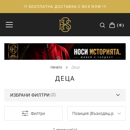
!!! БЕЗПЛАТНА ДОСТАВКА С BOX NOW !!!
Прескачане
към
съдържанието
0
Начало
Деца
ДЕЦА
ИЗБРАНИ ФИЛТРИ
Филтри
1 продукт(а)