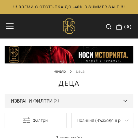
!!! ВЗЕМИ С ОТСТЪПКА ДО -40% В SUMMER SALE !!!
Прескачане
към
съдържанието
0
Начало
Деца
ДЕЦА
ИЗБРАНИ ФИЛТРИ
Филтри
1 продукт(а)