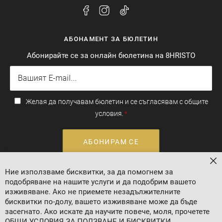
АБОНАМЕНТ ЗА БЮЛЕТИН
Абонирайте се за онлайн бюлетина на 8HRISTO
Желая да получавам бюлетин и се съгласявам с общите
условия.
АБОНИРАМ СЕ
За
Ние използваме бисквитки, за да помогнем за
Валутен курс: 1 EUR = 1.95583 BGN
подобряване на нашите услуги и да подобрим вашето
изживяване. Ако не приемете незадължителните
бисквитки по-долу, вашето изживяване може да бъде
засегнато. Ако искате да научите повече, моля, прочетете
ОБЩИ УСЛОВИЯ ЗА ПОЛЗВАНЕ И БИСКВИТКИ