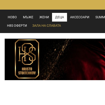
Прескачане
към
съдържанието
НОВО
МЪЖЕ
ЖЕНИ
ДЕЦА
АКСЕСОАРИ
SUMM
H8S ОФЕРТИ
ЗАЛА НА СЛАВАТА