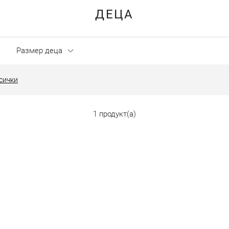
ДЕЦА
Размер деца
сички
1 продукт(а)