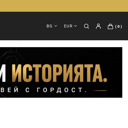
BG
EUR
0