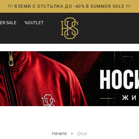
!!! ВЗЕМИ С ОТСТЪПКА ДО -40% В SUMMER SALE !!!
ER SALE
%OUTLET
Начало
Деца