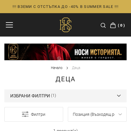
!!! ВЗЕМИ С ОТСТЪПКА ДО -40% В SUMMER SALE !!!
Прескачане
към
съдържанието
0
Начало
Деца
ДЕЦА
ИЗБРАНИ ФИЛТРИ
Филтри
1 продукт(а)