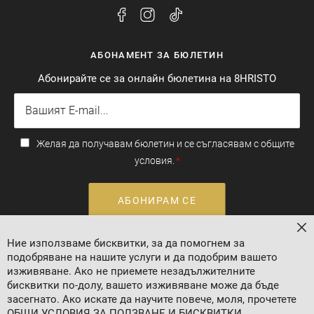
АБОНАМЕНТ ЗА БЮЛЕТИН
Абонирайте се за онлайн бюлетина на 8HRISTO
Желая да получавам бюлетин и се съгласявам с общите
условия.
АБОНИРАМ СЕ
За
Ние използваме бисквитки, за да помогнем за
Валутен курс: 1 EUR = 1.95583 BGN
подобряване на нашите услуги и да подобрим вашето
изживяване. Ако не приемете незадължителните
бисквитки по-долу, вашето изживяване може да бъде
засегнато. Ако искате да научите повече, моля, прочетете
ОБЩИ УСЛОВИЯ ЗА ПОЛЗВАНЕ И БИСКВИТКИ