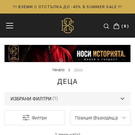
!!! ВЗЕМИ С ОТСТЪПКА ДО -40% В SUMMER SALE !!!
Прескачане
към
съдържанието
0
Начало
Деца
ДЕЦА
ИЗБРАНИ ФИЛТРИ
Филтри
1 продукт(а)