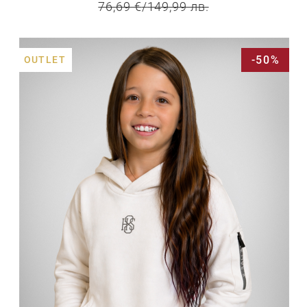
76,69 €
/
149,99 лв.
-50%
OUTLET