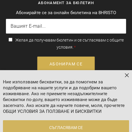
АБОНАМЕНТ ЗА БЮЛЕТИН
Абонирайте се за онлайн бюлетина на 8HRISTO
Желая да получавам бюлетин и се съгласявам с общите
условия.
АБОНИРАМ СЕ
За
Ние използваме бисквитки, за да помогнем за
Валутен курс: 1 EUR = 1.95583 BGN
подобряване на нашите услуги и да подобрим вашето
изживяване. Ако не приемете незадължителните
бисквитки по-долу, вашето изживяване може да бъде
засегнато. Ако искате да научите повече, моля, прочетете
ОБЩИ УСЛОВИЯ ЗА ПОЛЗВАНЕ И БИСКВИТКИ
СЪГЛАСЯВАМ СЕ