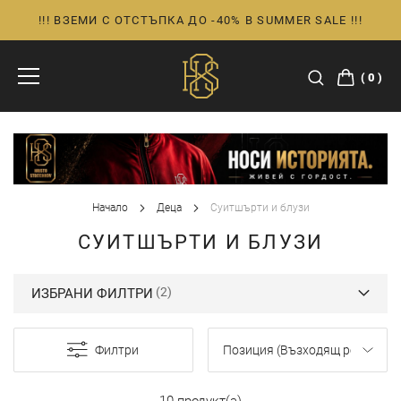
!!! ВЗЕМИ С ОТСТЪПКА ДО -40% В SUMMER SALE !!!
Прескачане
към
съдържанието
0
Начало
Деца
Суитшърти и блузи
СУИТШЪРТИ И БЛУЗИ
ИЗБРАНИ ФИЛТРИ
Филтри
10 продукт(а)