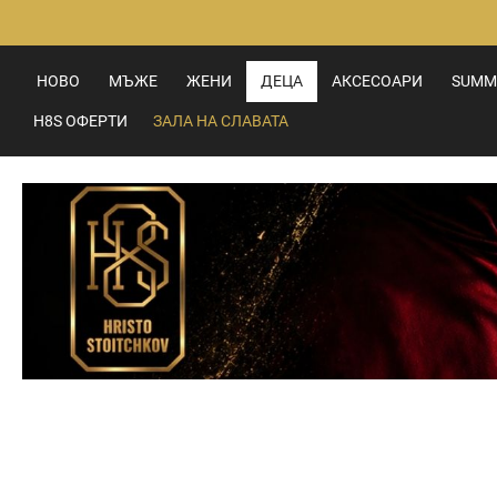
Прескачане
към
съдържанието
НОВО
МЪЖЕ
ЖЕНИ
ДЕЦА
АКСЕСОАРИ
SUMM
H8S ОФЕРТИ
ЗАЛА НА СЛАВАТА