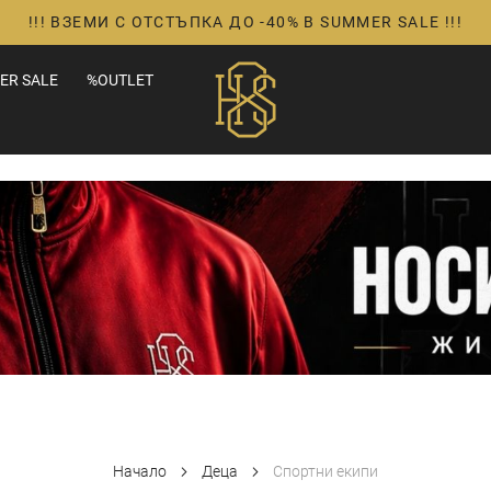
!!! ВЗЕМИ С ОТСТЪПКА ДО -40% В SUMMER SALE !!!
ER SALE
%OUTLET
Начало
Деца
Спортни екипи