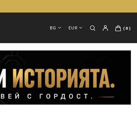
BG
EUR
0