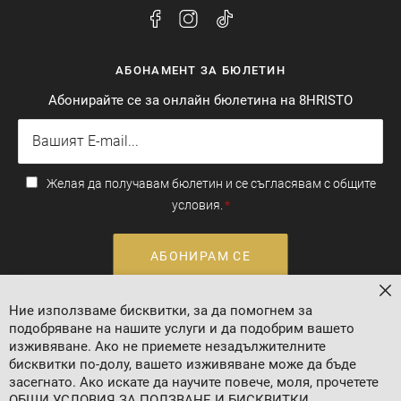
АБОНАМЕНТ ЗА БЮЛЕТИН
Абонирайте се за онлайн бюлетина на 8HRISTO
Желая да получавам бюлетин и се съгласявам с общите
условия.
АБОНИРАМ СЕ
За
Ние използваме бисквитки, за да помогнем за
Валутен курс: 1 EUR = 1.95583 BGN
подобряване на нашите услуги и да подобрим вашето
изживяване. Ако не приемете незадължителните
бисквитки по-долу, вашето изживяване може да бъде
засегнато. Ако искате да научите повече, моля, прочетете
ОБЩИ УСЛОВИЯ ЗА ПОЛЗВАНЕ И БИСКВИТКИ