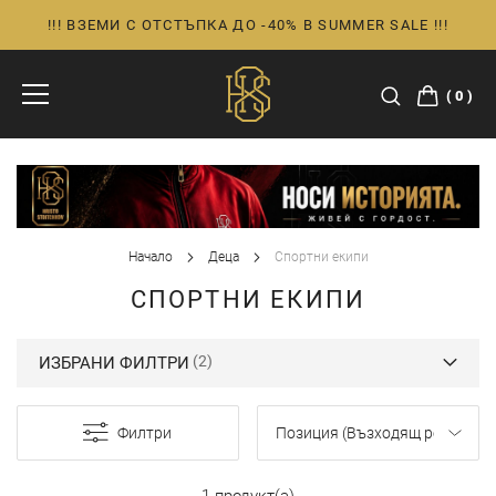
!!! ВЗЕМИ С ОТСТЪПКА ДО -40% В SUMMER SALE !!!
Прескачане
към
съдържанието
0
Начало
Деца
Спортни екипи
СПОРТНИ ЕКИПИ
ИЗБРАНИ ФИЛТРИ
Филтри
1 продукт(а)