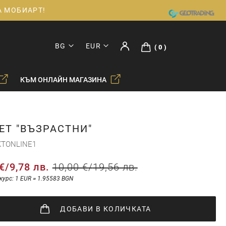
ДА МОБИАРТ!
BG
EUR
0
КЪМ ОНЛАЙН МАГАЗИНА
ЕТ "ВЪЗРАСТНИ"
KTONLINE1
€
/
9,78 лв.
10,00 €
/
19,56 лв.
курс: 1 EUR = 1.95583 BGN
ДОБАВИ
В КОЛИЧКАТА