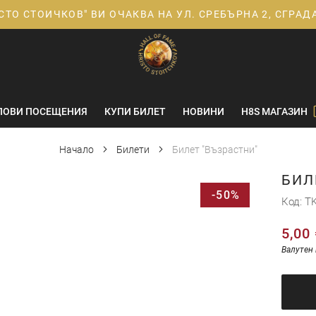
СТО СТОИЧКОВ" ВИ ОЧАКВА НА УЛ. СРЕБЪРНА 2, СГРА
ПОВИ ПОСЕЩЕНИЯ
КУПИ БИЛЕТ
НОВИНИ
H8S МАГАЗИН
Начало
Билети
Билет "Възрастни"
БИЛ
-50%
Код
T
5,00 
Валутен 