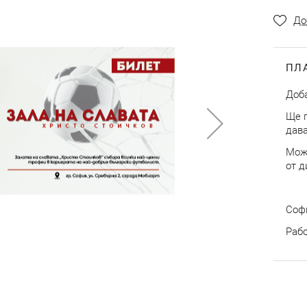
До
ПЛ
Доба
Ще п
дава
Може
от д
Софи
Рабо