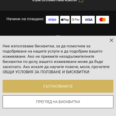
Начини на плащане:
За
Ние използваме бисквитки, за да помогнем за
подобряване на нашите услуги и да подобрим вашето
изживяване. Ако не приемете незадължителните
бисквитки по-долу, вашето изживяване може да бъде
засегнато. Ако искате да научите повече, моля, прочетете
2024 © 8 AGENCY
ОБЩИ УСЛОВИЯ ЗА ПОЛЗВАНЕ И БИСКВИТКИ
Политика за личните данни
Общи условия
СЪГЛАСЯВАМ СЕ
Контакти
ПРЕГЛЕД НА БИСКВИТКИ
Онлайн магазин от