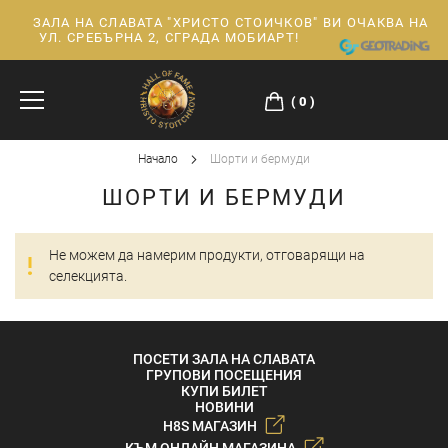
ЗАЛА НА СЛАВАТА "ХРИСТО СТОИЧКОВ" ВИ ОЧАКВА НА
Прескачане
УЛ. СРЕБЪРНА 2, СГРАДА МОБИАРТ!
към
съдържанието
0
Начало
Шорти и бермуди
ШОРТИ И БЕРМУДИ
Не можем да намерим продукти, отговарящи на
селекцията.
ПОСЕТИ ЗАЛА НА СЛАВАТА
ГРУПОВИ ПОСЕЩЕНИЯ
КУПИ БИЛЕТ
НОВИНИ
H8S МАГАЗИН
КЪМ ОНЛАЙН МАГАЗИНА