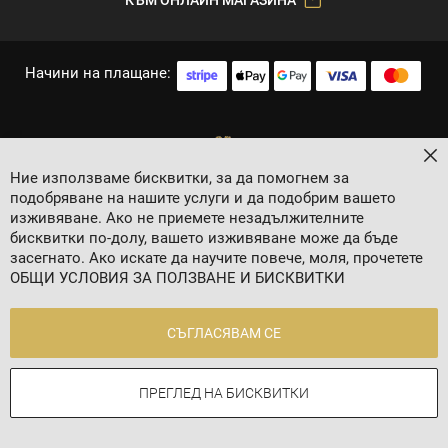
Начини на плащане:
За
Ние използваме бисквитки, за да помогнем за
подобряване на нашите услуги и да подобрим вашето
изживяване. Ако не приемете незадължителните
бисквитки по-долу, вашето изживяване може да бъде
засегнато. Ако искате да научите повече, моля, прочетете
2024 © 8 AGENCY
ОБЩИ УСЛОВИЯ ЗА ПОЛЗВАНЕ И БИСКВИТКИ
Политика за личните данни
Общи условия
СЪГЛАСЯВАМ СЕ
Контакти
ПРЕГЛЕД НА БИСКВИТКИ
Онлайн магазин от