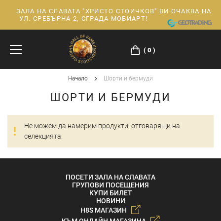
ЗАЛА НА СЛАВАТА "ХРИСТО СТОИЧКОВ" ВИ ОЧАКВА НА
Прескачане
УЛ. СРЕБЪРНА 2, СГРАДА МОБИАРТ!
към
съдържанието
0
Начало
Шорти и бермуди
ШОРТИ И БЕРМУДИ
Не можем да намерим продукти, отговарящи на
селекцията.
ПОСЕТИ ЗАЛА НА СЛАВАТА
ГРУПОВИ ПОСЕЩЕНИЯ
КУПИ БИЛЕТ
НОВИНИ
H8S МАГАЗИН
КЪМ ОНЛАЙН МАГАЗИНА