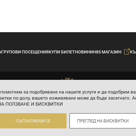
А
ГРУПОВИ ПОСЕЩЕНИЯ
КУПИ БИЛЕТ
НОВИНИ
H8S МАГАЗИН
КЪ
 помогнем за подобряване на нашите услуги и да подобрим в
итки по-долу, вашето изживяване може да бъде засегнато. Ак
ЗА ПОЛЗВАНЕ И БИСКВИТКИ
2024 © 8 AGENCY
СЪГЛАСЯВАМ СЕ
ПРЕГЛЕД НА БИСКВИТКИ
Политика за личните данни
Общи условия
Контакти