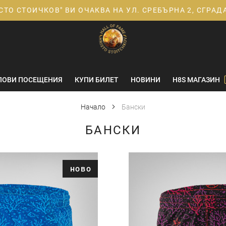
СТО СТОИЧКОВ" ВИ ОЧАКВА НА УЛ. СРЕБЪРНА 2, СГРА
ПОВИ ПОСЕЩЕНИЯ
КУПИ БИЛЕТ
НОВИНИ
H8S МАГАЗИН
Начало
Бански
БАНСКИ
ново