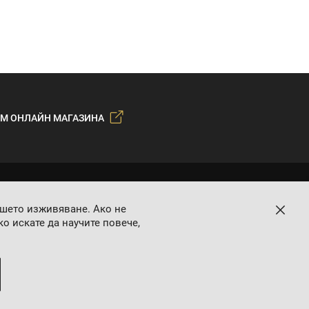
М ОНЛАЙН МАГАЗИНА
ашето изживяване. Ако не
Затво
о искате да научите повече,
Онлайн магазин от