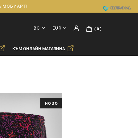
ДА МОБИАРТ!
BG
EUR
0
КЪМ ОНЛАЙН МАГАЗИНА
ново